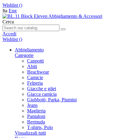
Wishlist (
)
Ita
Eng
Cerca
Accedi
Wishlist (
)
Abbigliamento
Categorie
Cappotti
Abiti
Beachwear
Camicie
Felperia
Giacche e gilet
Giacca camicia
Giubbotti, Parka, Piumini
Jeans
Maglieria
Pantaloni
Bermuda
T-shirts, Polo
Visualizzali tutti