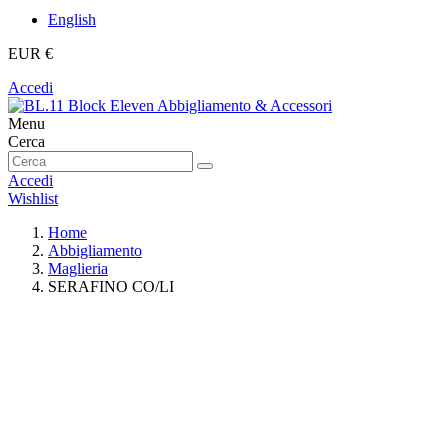
English
EUR €
Accedi
Menu
Cerca
Accedi
Wishlist
Home
Abbigliamento
Maglieria
SERAFINO CO/LI