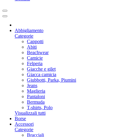
Abbigliamento
Categorie
Cappotti
Abiti
Beachwear
Camicie
Felperia
Giacche e gilet
Giacca camicia
Giubbotti, Parka, Piumini
Jeans
Maglieria
Pantaloni
Bermuda
T-shirts, Polo
Visualizzali tutti
Borse
Accessori
Categorie
Bracciali